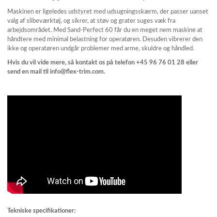
Maskinen er ligeledes udstyret med udsugningsskærm, der passer uanset
valg af slibeværktøj, og sikrer, at støv og grater suges væk fra
arbejdsområdet. Med
Sand-Perfect
60 får du en meget nem maskine at
håndtere med minimal belastning for operatøren. Desuden vibrerer den
ikke og operatøren undgår problemer med arme, skuldre og håndled.
Hvis du vil vide mere, så kontakt os på telefon +45 96 76 01 28 eller
send en mail til info@flex-trim.com.
Tekniske specifikationer: