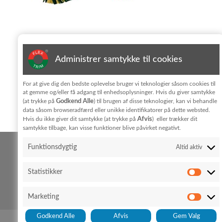
Tilmeld dig nyhedsbrevet
Administrer samtykke til cookies
For at give dig den bedste oplevelse bruger vi teknologier såsom cookies til
Jeg har læst og accepterer vilkårene for behandling af
at gemme og/eller få adgang til enhedsoplysninger. Hvis du giver samtykke
personoplysninger i
privatlivpolitik
Godkend Alle
(at trykke på
) til brugen af disse teknologier, kan vi behandle
data såsom browseradfærd eller unikke identifikatorer på dette websted.
KONTAKT
Afvis
Hvis du ikke giver dit samtykke (at trykke på
) eller trækker dit
samtykke tilbage, kan visse funktioner blive påvirket negativt.
Funktionsdygtig
Altid aktiv
FLEX TRIM A/S
Hedeparken 3
Glyngøre
7870 Roslev
Statistikker
+45 96 76 01 28
Cookiepolitik
Privatlivspolitik
Marketing
info@flex-trim.com
Godkend Alle
Afvis
Gem Valg