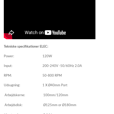
Tekniske specifikationer ELEC:
Power:
120W
Input:
200-240V -50/60Hz 2.0A
RPM:
50-800 RPM
Udsugning:
1 X Ø40mm Port
Arbejdskerne:
100mm/120mm
Arbejdsdisk:
Ø125mm or Ø180mm