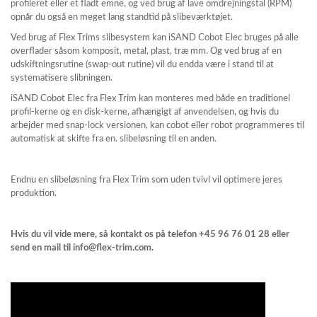
profileret eller et fladt emne, og ved brug af lave omdrejningstal (RPM)
opnår du også en meget lang standtid på slibeværktøjet.
Ved brug af Flex Trims slibesystem kan iSAND Cobot Elec bruges på alle
overflader såsom komposit, metal, plast, træ mm. Og ved brug af en
udskiftningsrutine (swap-out rutine) vil du endda være i stand til at
systematisere slibningen.
iSAND Cobot Elec fra Flex Trim kan monteres med både en traditionel
profil-kerne og en disk-kerne, afhængigt af anvendelsen, og hvis du
arbejder med snap-lock versionen, kan cobot eller robot programmeres til
automatisk at skifte fra en. slibeløsning til en anden.
Endnu en slibeløsning fra Flex Trim som uden tvivl vil optimere jeres
produktion.
Hvis du vil vide mere, så kontakt os på telefon +45 96 76 01 28 eller
send en mail til info@flex-trim.com.