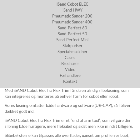
iSand Cobot ELEC
iSand HWY
Pneumatic Sander 200
Pneumatic Sander 400
Sand-Perfect 60
Sand-Perfect 50
Sand-Perfect Mini
Stakpudser
Special-maskiner
Cases
Brochurer
Video
Forhandlere
Kontakt
Med iSAND Cobot Elec fra Flex Trim får du en alsidig slibeløsning, som
kan integreres og monteres på enhver form for cobot eller robot.
Vores løsning omfatter både hardware og software (UR-CAP), så I bliver
dækket godt ind.
iSAND Cobot Elec fra Flex Trim er et ”end of arm tool”, som vil gøre din
slibning både hurtigere, mere fleksibel og sidst men ikke mindst billigere.
Slibebørsterne kan tilpasses alle overflader, uanset om profilen er buet,