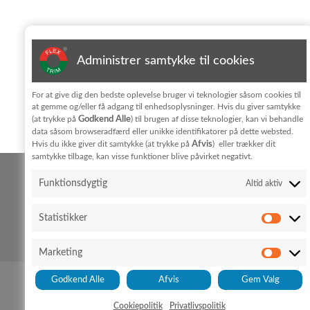
Tilmeld dig nyhedsbrevet
Administrer samtykke til cookies
Jeg har læst og accepterer vilkårene for behandling af
For at give dig den bedste oplevelse bruger vi teknologier såsom cookies til
personoplysninger i
privatlivpolitik
at gemme og/eller få adgang til enhedsoplysninger. Hvis du giver samtykke
Godkend Alle
(at trykke på
) til brugen af disse teknologier, kan vi behandle
KONTAKT
data såsom browseradfærd eller unikke identifikatorer på dette websted.
Afvis
Hvis du ikke giver dit samtykke (at trykke på
) eller trækker dit
samtykke tilbage, kan visse funktioner blive påvirket negativt.
FLEX TRIM A/S
Funktionsdygtig
Altid aktiv
Hedeparken 3
Glyngøre
7870 Roslev
Statistikker
+45 96 76 01 28
Cookiepolitik
Privatlivspolitik
info@flex-trim.com
Marketing
Godkend Alle
Afvis
Gem Valg
Cookiepolitik
Privatlivspolitik