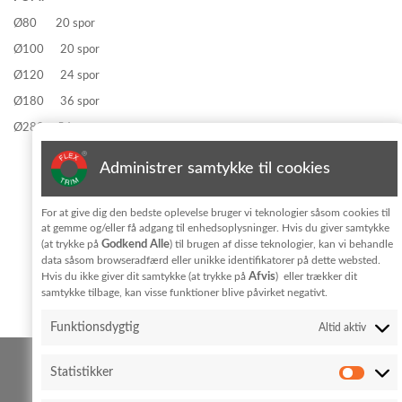
Ø80 20 spor
Ø100 20 spor
Ø120 24 spor
Ø180 36 spor
Ø280 54 spor
Administrer samtykke til cookies
Tilmeld dig nyhedsbrevet
For at give dig den bedste oplevelse bruger vi teknologier såsom cookies til
at gemme og/eller få adgang til enhedsoplysninger. Hvis du giver samtykke
Godkend Alle
(at trykke på
) til brugen af disse teknologier, kan vi behandle
Jeg har læst og accepterer vilkårene for behandling af
data såsom browseradfærd eller unikke identifikatorer på dette websted.
personoplysninger i
privatlivpolitik
Afvis
Hvis du ikke giver dit samtykke (at trykke på
) eller trækker dit
samtykke tilbage, kan visse funktioner blive påvirket negativt.
KONTAKT
Funktionsdygtig
Altid aktiv
FLEX TRIM A/S
Statistikker
Hedeparken 3
Glyngøre
7870 Roslev