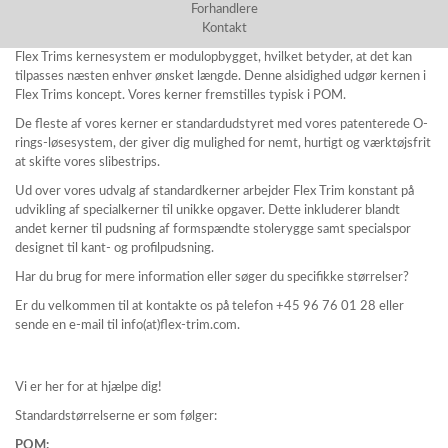
Forhandlere
Kontakt
Flex Trims kernesystem er modulopbygget, hvilket betyder, at det kan
tilpasses næsten enhver ønsket længde. Denne alsidighed udgør kernen i
Flex Trims koncept. Vores kerner fremstilles typisk i POM.
De fleste af vores kerner er standardudstyret med vores patenterede O-
rings-løsesystem, der giver dig mulighed for nemt, hurtigt og værktøjsfrit
at skifte vores slibestrips.
Ud over vores udvalg af standardkerner arbejder Flex Trim konstant på
udvikling af specialkerner til unikke opgaver. Dette inkluderer blandt
andet kerner til pudsning af formspændte stolerygge samt specialspor
designet til kant- og profilpudsning.
Har du brug for mere information eller søger du specifikke størrelser?
Er du velkommen til at kontakte os på telefon +45 96 76 01 28 eller
sende en e-mail til info(at)flex-trim.com.
Vi er her for at hjælpe dig!
Standardstørrelserne er som følger:
POM: