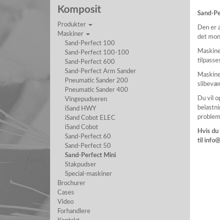
Komposit
Sand-Pe
Produkter
Den er a
Maskiner
det mon
Sand-Perfect 100
Maskinen
Sand-Perfect 100-100
tilpasse
Sand-Perfect 600
Sand-Perfect Arm Sander
Maskine
Pneumatic Sander 200
slibevær
Pneumatic Sander 400
Du vil o
Vingepudseren
belastn
iSand HWY
problem
iSand Cobot ELEC
iSand Cobot
Hvis du 
Sand-Perfect 60
til info
Sand-Perfect 50
Sand-Perfect Mini
Stakpudser
Special-maskiner
Brochurer
Cases
Video
Forhandlere