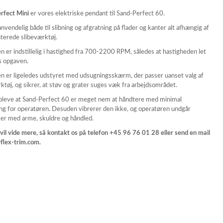
rfect Mini
er vores elektriske pendant til
Sand-Perfect
60.
nvendelig både til slibning og afgratning på flader og kanter alt afhængig af
terede slibeværktøj.
 er indstillelig i hastighed fra 700-2200 RPM, således at hastigheden let
s opgaven.
n er ligeledes udstyret med udsugningsskærm, der passer uanset valg af
ktøj, og sikrer, at støv og grater suges væk fra arbejdsområdet.
pleve at
Sand-Perfect 60
er meget nem at håndtere med minimal
ing for operatøren. Desuden vibrerer den ikke, og operatøren undgår
er med arme, skuldre og håndled.
vil vide mere, så kontakt os på telefon +45 96 76 01 28 eller send en mail
@flex-trim.com.