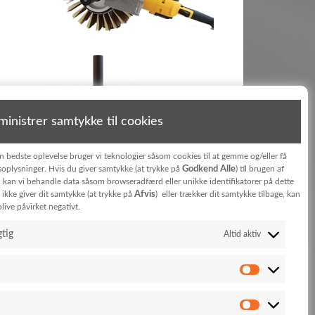
inistrer samtykke til cookies
en bedste oplevelse bruger vi teknologier såsom cookies til at gemme og/eller få
Godkend Alle
oplysninger. Hvis du giver samtykke (at trykke på
) til brugen af
, kan vi behandle data såsom browseradfærd eller unikke identifikatorer på dette
Afvis
ikke giver dit samtykke (at trykke på
) eller trækker dit samtykke tilbage, kan
live påvirket negativt.
tig
Altid aktiv
Tilmeld dig nyhedsbrevet
Jeg har læst og accepterer vilkårene for behandling
af personoplysninger i
privatlivpolitik