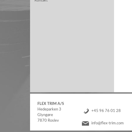
Kontakt
FLEX TRIM A/S
Hedeparken 3
+45 96 76 01 28
Glyngøre
7870 Roslev
info@flex-trim.com