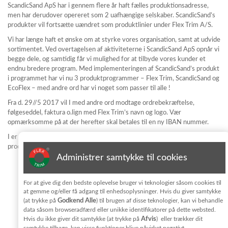
ScandicSand ApS har i gennem flere år haft fælles produktionsadresse,
men har derudover opereret som 2 uafhængige selskaber. ScandicSand’s
produkter vil fortsætte uændret som produktlinier under Flex Trim A/S.
Vi har længe haft et ønske om at styrke vores organisation, samt at udvide
sortimentet. Ved overtagelsen af aktiviteterne i ScandicSand ApS opnår vi
begge dele, og samtidig får vi mulighed for at tilbyde vores kunder et
endnu bredere program. Med implementeringen af ScandicSand’s produkt
i programmet har vi nu 3 produktprogrammer – Flex Trim, ScandicSand og
EcoFlex – med andre ord har vi noget som passer til alle !
Fra d. 29//5 2017 vil I med andre ord modtage ordrebekræftelse,
følgeseddel, faktura o.lign med Flex Trim’s navn og logo. Vær
opmærksomme på at der herefter skal betales til en ny IBAN nummer.
I er meget velkomne til at kontakte os, hvis I vil vide mere om de 3
produkttyper og hvilke fordele vi kan tilbyde jer.
Administrer samtykke til cookies
Tilmeld dig nyhedsbrevet
For at give dig den bedste oplevelse bruger vi teknologier såsom cookies til
at gemme og/eller få adgang til enhedsoplysninger. Hvis du giver samtykke
Godkend Alle
(at trykke på
) til brugen af disse teknologier, kan vi behandle
Jeg har læst og accepterer vilkårene for behandling af
data såsom browseradfærd eller unikke identifikatorer på dette websted.
personoplysninger i
privatlivpolitik
Afvis
Hvis du ikke giver dit samtykke (at trykke på
) eller trækker dit